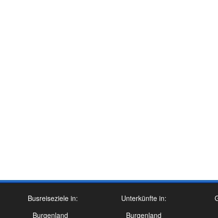
Busreiseziele in:
Unterkünfte in:
G
Burgenland
Burgenland