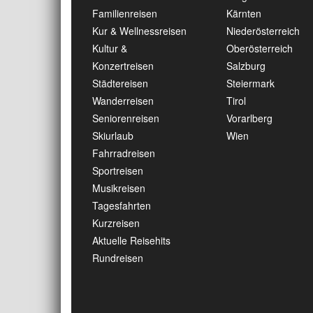
Familienreisen
Kärnten
Kur & Wellnessreisen
Niederösterreich
Kultur &
Oberösterreich
Konzertreisen
Salzburg
Städtereisen
Steiermark
Wanderreisen
Tirol
Seniorenreisen
Vorarlberg
Skiurlaub
Wien
Fahrradreisen
Sportreisen
Musikreisen
Tagesfahrten
Kurzreisen
Aktuelle Reisehits
Rundreisen