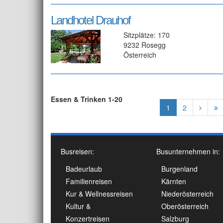
Landhotel Drauhof
Sitzplätze: 170
9232 Rosegg
Österreich
Essen & Trinken 1-20
1
2
Busreisen:
Busunternehmen in:
Badeurlaub
Burgenland
Familienreisen
Kärnten
Kur & Wellnessreisen
Niederösterreich
Kultur &
Oberösterreich
Konzertreisen
Salzburg