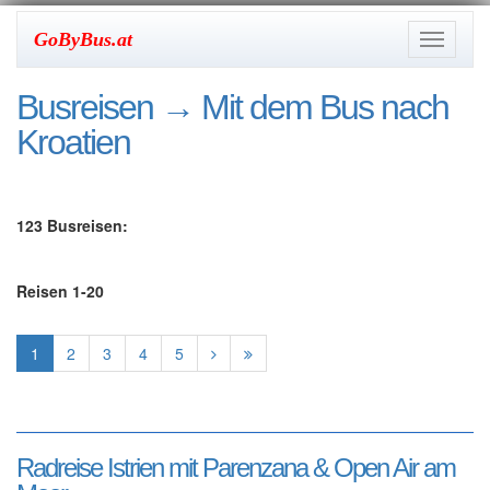
GoByBus.at
Toggle
navigati
Busreisen
→ Mit dem Bus nach
Kroatien
123 Busreisen:
Reisen 1-20
1
2
3
4
5
Radreise Istrien mit Parenzana & Open Air am