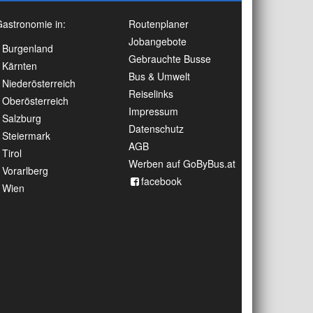
astronomie in:
Routenplaner
Jobangebote
Burgenland
Gebrauchte Busse
Kärnten
Bus & Umwelt
Niederösterreich
Reiselinks
Oberösterreich
Impressum
Salzburg
Datenschutz
Steiermark
AGB
Tirol
Werben auf GoByBus.at
Vorarlberg
facebook
Wien