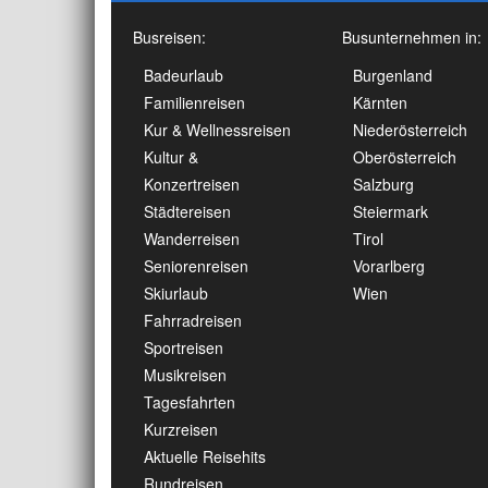
Busreisen:
Busunternehmen in:
Badeurlaub
Burgenland
Familienreisen
Kärnten
Kur & Wellnessreisen
Niederösterreich
Kultur &
Oberösterreich
Konzertreisen
Salzburg
Städtereisen
Steiermark
Wanderreisen
Tirol
Seniorenreisen
Vorarlberg
Skiurlaub
Wien
Fahrradreisen
Sportreisen
Musikreisen
Tagesfahrten
Kurzreisen
Aktuelle Reisehits
Rundreisen