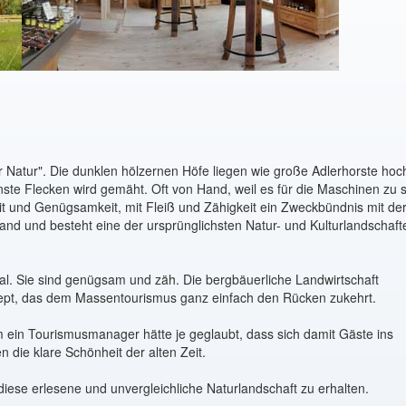
 der Natur". Die dunklen hölzernen Höfe liegen wie große Adlerhorste hoc
nste Flecken wird gemäht. Oft von Hand, weil es für die Maschinen zu st
igkeit und Genügsamkeit, mit Fleiß und Zähigkeit ein Zweckbündnis mit de
and und besteht eine der ursprünglichsten Natur- und Kulturlandschaft
 Tal. Sie sind genügsam und zäh. Die bergbäuerliche Landwirtschaft
zept, das dem Massentourismus ganz einfach den Rücken zukehrt.
 ein Tourismusmanager hätte je geglaubt, dass sich damit Gäste ins
 die klare Schönheit der alten Zeit.
, diese erlesene und unvergleichliche Naturlandschaft zu erhalten.