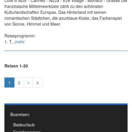
Cote d`Azur - Cannes - Nizza - Eze Village - Monaco - Grasse Die
französische Mittelmeerküste zählt zu den schönsten
Kulturlandschaften Europas. Das Hinterland mit seinen
romantischen Städtchen, die azurblaue Küste, das Farbenspiel
von Sonne, Himmel und Meer.
Reiseprogramm:
1. T...
mehr
Reisen 1-20
1
2
Busreisen:
Badeurlaub